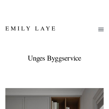
EMILY LAYE
Slå
på/av
meny
Unges Byggservice